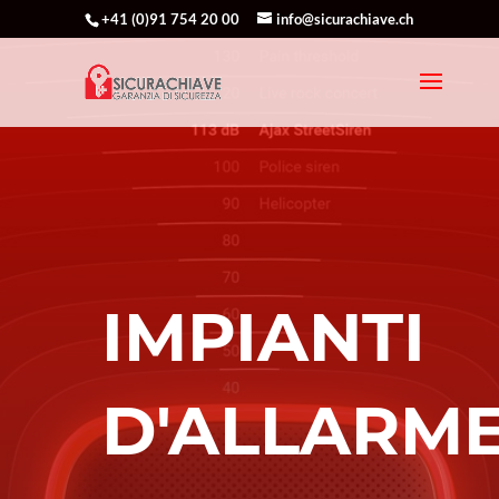
+41 (0)91 754 20 00
info@sicurachiave.ch
IMPIANTI
D'ALLARM