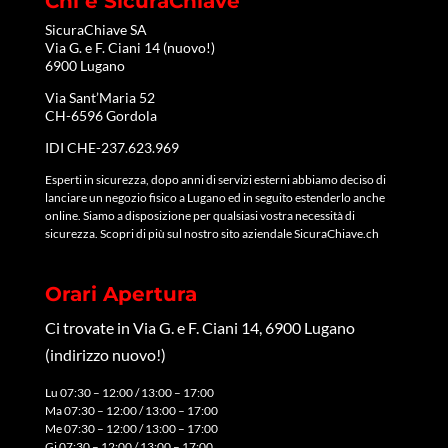
Chi è SicuraChiave
SicuraChiave SA
Via G. e F. Ciani 14 (nuovo!)
6900 Lugano
Via Sant’Maria 52
CH-6596 Gordola
IDI CHE-237.623.969
Esperti in sicurezza, dopo anni di servizi esterni abbiamo deciso di
lanciare un negozio fisico a Lugano ed in seguito estenderlo anche
online. Siamo a disposizione per qualsiasi vostra necessità di
sicurezza. Scopri di più sul nostro sito aziendale
SicuraChiave.ch
Orari Apertura
Ci trovate in Via G. e F. Ciani 14, 6900 Lugano
(indirizzo nuovo!)
Lu 07:30 – 12:00 / 13:00 – 17:00
Ma 07:30 – 12:00 / 13:00 – 17:00
Me 07:30 – 12:00 / 13:00 – 17:00
Gi 07:30 – 12:00 / 13:00 – 17:00